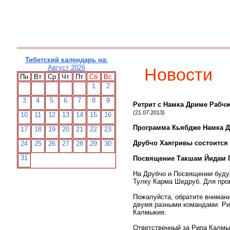
Главная
О нас
Новости
Учителя
Учение
Ф
Тибетский календарь на:
Август 2026
Новости
Пн
Вт
Ср
Чт
Пт
Сб
Вс
1
2
3
4
5
6
7
8
9
Ретрит с Намка Дриме Рабч
(21.07.2013)
10
11
12
13
14
15
16
Программа Кьябдже Намка 
17
18
19
20
21
22
23
Друбчо Хаягривы состоится 23
24
25
26
27
28
29
30
31
Посвящение Такшам Йидам Го
На Друбчо и Посвящении будут
Тулку Карма Шедруб. Для про
Пожалуйста, обратите внимани
двумя разными командами. Рип
Калмыкия.
Ответственный за Рипа Калмык