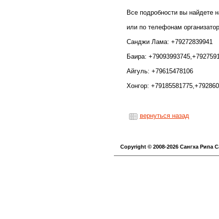
Все подробности вы найдете 
или по телефонам организатор
Санджи Лама: +79272839941
Баира: +79093993745,+792759
Айгуль: +79615478106
Хонгор: +79185581775,+79286
вернуться назад
Copyright © 2008-2026 Cангха Рипа 