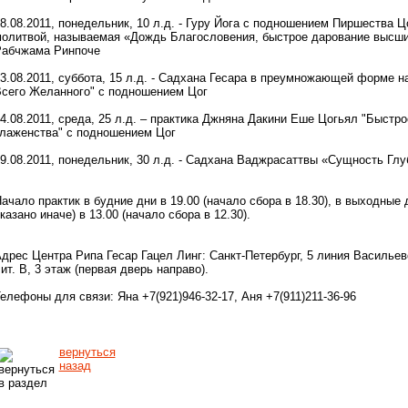
8.08.2011, понедельник, 10 л.д. - Гуру Йога с подношением Пиршества Ц
олитвой, называемая «Дождь Благословения, быстрое дарование высш
абчжама Ринпоче
3.08.2011, суббота, 15 л.д. - Садхана Гесара в преумножающей форме 
сего Желанного" с подношением Цог
4.08.2011, среда, 25 л.д. – практика Джняна Дакини Еше Цогьял "Быстр
лаженства" с подношением Цог
9.08.2011, понедельник, 30 л.д. - Садхана Ваджрасаттвы «Сущность Гл
ачало практик в будние дни в 19.00 (начало сбора в 18.30), в выходные 
казано иначе) в 13.00 (начало сбора в 12.30).
дрес Центра Рипа Гесар Гацел Линг: Санкт-Петербург, 5 линия Васильевс
ит. В, 3 этаж (первая дверь направо).
елефоны для связи: Яна +7(921)946-32-17, Аня +7(911)211-36-96
вернуться
назад