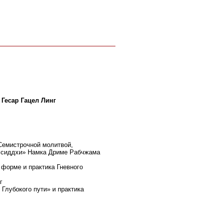
Контакты
Гесар Гацел Линг
 Семистрочной молитвой,
 сиддхи» Намка Дриме Рабчжама
 форме и практика Гневного
г
Глубокого пути» и практика