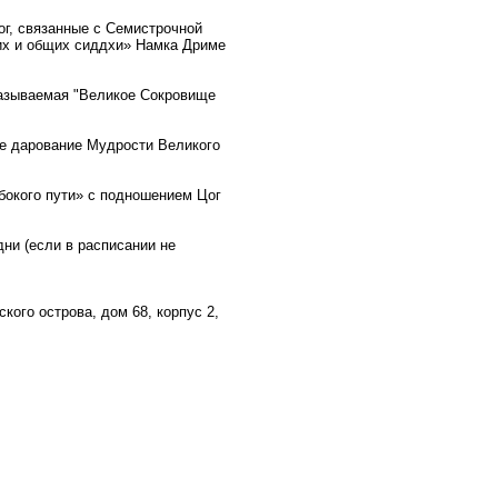
ог, связанные с Семистрочной
их и общих сиддхи» Намка Дриме
называемая "Великое Сокровище
ое дарование Мудрости Великого
убокого пути» с подношением Цог
дни (если в расписании не
кого острова, дом 68, корпус 2,