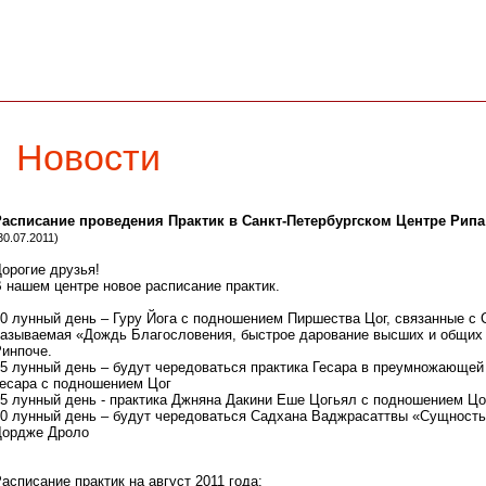
Учителя
Учение
Фотогалерея
Ссылки
Помощь центру
Новости
асписание проведения Практик в Санкт-Петербургском Центре Рипа 
30.07.2011)
орогие друзья!
 нашем центре новое расписание практик.
0 лунный день – Гуру Йога с подношением Пиршества Цог, связанные с
азываемая «Дождь Благословения, быстрое дарование высших и общих
инпоче.
5 лунный день – будут чередоваться практика Гесара в преумножающей
есара с подношением Цог
5 лунный день - практика Джняна Дакини Еше Цогьял с подношением Цо
0 лунный день – будут чередоваться Садхана Ваджрасаттвы «Сущность 
ордже Дроло
асписание практик на август 2011 года: